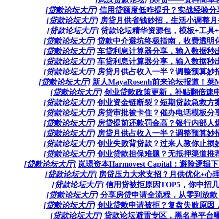
[贷款论坛大厅]
信用贷额度低咋提升？实战经验分享，
[贷款论坛大厅]
房贷月供省钱妙招，生活小调整月省千
[贷款论坛大厅]
贷款论坛精华资源包，模板+工具+攻
[贷款论坛大厅]
贷款中介避坑终极指南，收费透明化
[贷款论坛大厅]
车贷利息计算器分享，输入数据秒出
[贷款论坛大厅]
车贷利息计算器分享，输入数据秒出
[贷款论坛大厅]
房贷月供占收入一半？调整预算妙招
[贷款论坛大厅]
新人MayaRosenh前来论坛报道！菜Ma
[贷款论坛大厅]
创业贷款政策更新，补贴翻倍速申请
[贷款论坛大厅]
创业资金链断裂？短期贷款急救方案
[贷款论坛大厅]
房贷审批被卡住？催办电话模板分享，
[贷款论坛大厅]
房贷提前还款罚金高？银行内部人爆
[贷款论坛大厅]
房贷月供占收入一半？调整预算妙招
[贷款论坛大厅]
创业失败背贷款？过来人教你止损妙
[贷款论坛大厅]
创业贷款担保难题？无抵押渠道推荐
[贷款论坛大厅]
岚璟资本Harmovest Capital：避险逻辑
[贷款论坛大厅]
房贷压力大求支招？月供优化+心理调
[贷款论坛大厅]
信用贷被拒原因TOP5，你中招几个
[贷款论坛大厅]
分享房贷申请全流程，从零到放款，干
[贷款论坛大厅]
创业贷款申请被拒？复盘失败原因，
[贷款论坛大厅]
贷款论坛避雷专区，黑名单平台曝光