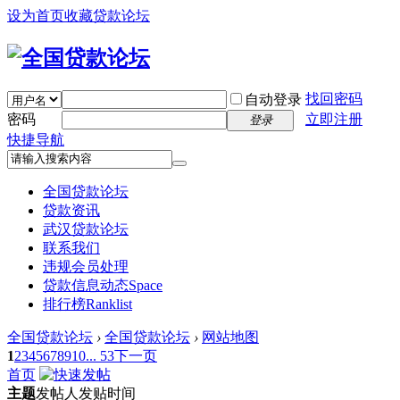
设为首页
收藏贷款论坛
找回密码
自动登录
密码
立即注册
登录
快捷导航
全国贷款论坛
贷款资讯
武汉贷款论坛
联系我们
违规会员处理
贷款信息动态
Space
排行榜
Ranklist
全国贷款论坛
›
全国贷款论坛
›
网站地图
1
2
3
4
5
6
7
8
9
10
... 53
下一页
首页
主题
发帖人
发贴时间