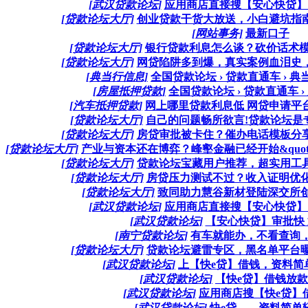
[武汉贷款论坛]
应用商店直接搜【安心快贷】，
[贷款论坛大厅]
创业贷款干货大放送，小白避坑指南
[网站事务]
最新口子
[贷款论坛大厅]
银行贷款利息怎么谈？砍价话术模板，
[贷款论坛大厅]
网贷陷阱多到爆，真实案例血泪史，
[典当行信息]
全国贷款论坛 › 贷款直通车 › 典当
[房屋抵押贷款]
全国贷款论坛 › 贷款直通车 › 
[汽车抵押贷款]
网上哪里贷款利息低 网贷申请平台 
[贷款论坛大厅]
自己的问题畅所欲言!贷款论坛是专
[贷款论坛大厅]
房贷审批被卡住？催办电话模板分享，
[贷款论坛大厅]
产业与资本还在博弈？峰壑金融已经开始&quot;系统
[贷款论坛大厅]
贷款论坛宝藏用户推荐，超实用工具
[贷款论坛大厅]
房贷压力测试不过？收入证明优化妙
[贷款论坛大厅]
致同助力慧谷新材登陆深交所
[武汉贷款论坛]
应用商店直接搜【安心快贷】，
[武汉贷款论坛]
【安心快贷】审批快
[南宁贷款论坛]
有车就能办，不看查询
[贷款论坛大厅]
贷款论坛避雷专区，黑名单平台曝光
[武汉贷款论坛]
上【快e贷】借钱，资料简单
[武汉贷款论坛]
【快e贷】借钱放
[武汉贷款论坛]
应用商店搜【快e贷】
[武汉贷款论坛]
快e贷——资料简单